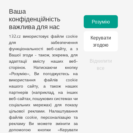
Служба підтримки
Ваша
Кожен будній день з 8:00 do 16:00
конфіденційність
+420 732 418 139
Розумію
важлива для нас
info@132.cz
132.cz використовує файли cookie
Керувати
Наші послуги
для забезпечення
згодою
ДЛЯ КОМПАНІЙ
функціональності веб-сайту, а з
Вашої згоди - також, зокрема, для
Місцезнаходження компанії
Відхилити
адаптації вмісту наших веб-
сторінок. Натискаючи кнопку
все
ДЛЯ ОСІБ
«Розумію», Ви погоджуєтесь на
Тимчасовий захист
використання файлів cookie
нашого сайту, а також наших
Посилання
партнерів (наприклад, на інших
веб-сайтах, пошукових системах чи
Контакт
соціальних мережах) для показу
цільової реклами. Налаштування
Ціни
файлів cookie, персоналізацію та
О компанії
рекламу Ви можете змінити за
Обробка персональних даних
допомогою кнопки «Керувати