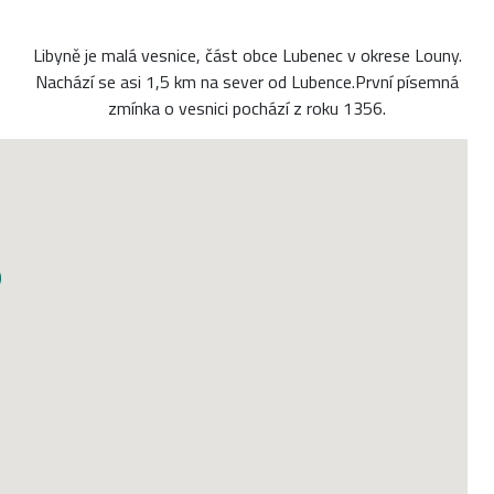
Libyně je malá vesnice, část obce Lubenec v okrese Louny.
Nachází se asi 1,5 km na sever od Lubence.První písemná
zmínka o vesnici pochází z roku 1356.