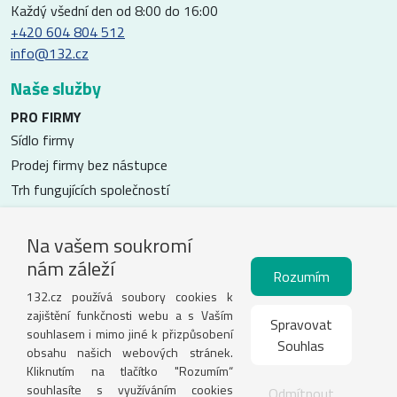
Každý všední den od 8:00 do 16:00
+420 604 804 512
info@132.cz
Naše služby
PRO FIRMY
Sídlo firmy
Prodej firmy bez nástupce
Trh fungujících společností
Převzetí zadlužených firem
Odkup skladových zásob
Na vašem soukromí
nám záleží
Rozumím
PRO OSOBY
132.cz používá soubory cookies k
Dočasná ochrana
zajištění funkčnosti webu a s Vaším
Spravovat
Trvalý pobyt
souhlasem i mimo jiné k přizpůsobení
Souhlas
obsahu našich webových stránek.
Odkazy
Kliknutím na tlačítko "Rozumím“
souhlasíte s využíváním cookies
Odmítnout