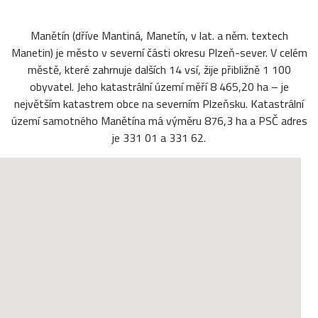
Manětín (dříve Mantiná, Manetín, v lat. a něm. textech
Manetin) je město v severní části okresu Plzeň-sever. V celém
městě, které zahrnuje dalších 14 vsí, žije přibližně 1 100
obyvatel. Jeho katastrální území měří 8 465,20 ha – je
největším katastrem obce na severním Plzeňsku. Katastrální
území samotného Manětína má výměru 876,3 ha a PSČ adres
je 331 01 a 331 62.