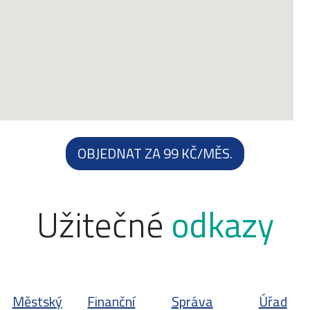
OBJEDNAT ZA 99 KČ/MĚS.
Užitečné
odkazy
Městský
Finanční
Správa
Úřad