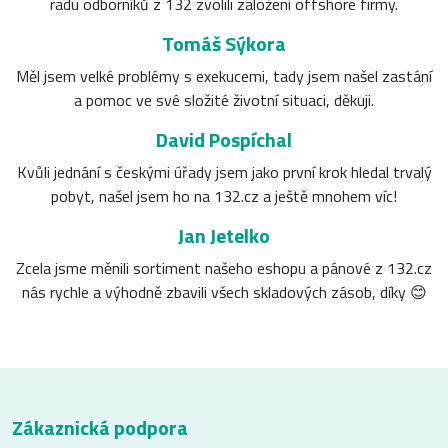
radu odborníků z 132 zvolili založení offshore firmy.
Tomáš Sýkora
Měl jsem velké problémy s exekucemi, tady jsem našel zastání
a pomoc ve své složité životní situaci, děkuji.
David Pospíchal
Kvůli jednání s českými úřady jsem jako první krok hledal trvalý
pobyt, našel jsem ho na 132.cz a ještě mnohem víc!
Jan Jetelko
Zcela jsme měnili sortiment našeho eshopu a pánové z 132.cz
nás rychle a výhodně zbavili všech skladových zásob, díky 😊
Zákaznická podpora