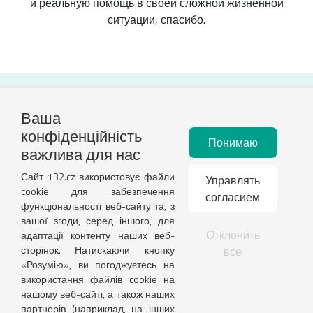
и реальную помощь в своей сложной жизненной
ситуации, спасибо.
Служба поддержки
Ваша
конфіденційність
Каждый будний день с 8:00 до 16:00
Понимаю
важлива для нас
+420 732 418 139
info@132.cz
Сайт 132.cz використовує файли
Управлять
cookie для забезпечення
Наши услуги
согласием
функціональності веб-сайту та, з
ДЛЯ БИЗНЕСА
вашої згоди, серед іншого, для
Отклонить
адаптації контенту наших веб-
Юридический адрес компании
сторінок. Натискаючи кнопку
все
«Розумію», ви погоджуєтесь на
ДЛЯ ЧАСТНЫХ ЛИЦ
використання файлів cookie на
Временное убежище
нашому веб-сайті, а також наших
партнерів (наприклад, на інших